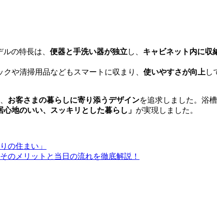
デルの特長は、
便器と手洗い器が独立
し、
キャビネット内に収
。
ックや清掃用品などもスマートに収まり、
使いやすさが向上
し
。
ん、
お客さまの暮らしに寄り添うデザイン
を追求しました。浴槽
居心地のいい、スッキリとした暮らし」
が実現しました。
りの住まい」
そのメリットと当日の流れを徹底解説！