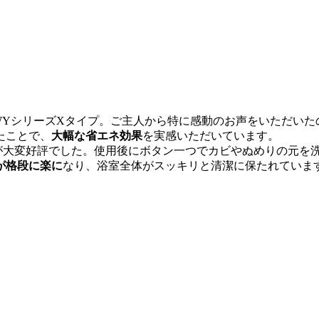
WYシリーズXタイプ。ご主人から特に感動のお声をいただいた
たことで、
大幅な省エネ効果
を実感いただいています。
」が大変好評でした。使用後にボタン一つでカビやぬめりの元を
が格段に楽に
なり、浴室全体がスッキリと清潔に保たれていま