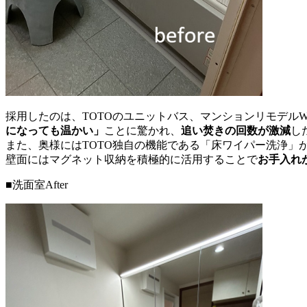
採用したのは、TOTOのユニットバス、マンションリモデル
になっても温かい」
ことに驚かれ、
追い焚きの回数が激減
し
また、奥様にはTOTO独自の機能である「床ワイパー洗浄
壁面にはマグネット収納を積極的に活用することで
お手入れ
■洗面室After