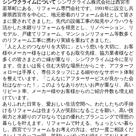
シンワクライムについて
シンワクライム株式会社は西宮市
若草町にある、リフォーム専門会社です。1991年に設立し兵
庫県西宮市を中心に、地元密着のリフォーム会社として皆さ
まに愛されてきました。先代の設備工事の知見やノウハウを
活かした水廻りリフォームを得意とし、リノベーション、リ
モデル、戸建てリフォーム、マンションリフォーム等数多く
のリフォーム工事に携わり実績を重ねてきました。
「人と人とのつながりを大切に」という想いを大切に、お客
様やメーカー様をはじめとするお取引先様、協力業者様など
多くの皆さまとのご縁が重なり、シンワクライムは今に至り
ます。住まいは長く住む大切な場所だからこそ、アフターフ
ォローは手厚く、専任スタッフによる細やかなサポート体制
を整えています。「こんなにアフターサービスが良かった会
社はなかった！」このようなありがたいお声が重なり、高い
リピート率、メーカー様やお客様からのご紹介件数も増え続
けています。
ありふれた日常を、愛おしい生活空間へ。わたしたちの手掛
けるリフォームは住まう人が笑顔になることを願い、高い技
術力と水廻りのプロならではの優れたプランニングで理想の
暮らしを叶えます。リフォームで叶える、ちょっといい暮ら
し。西宮でリフォームをお考えの方は、ぜひ一度ご相談くだ
さい！スタッフ一同、笑顔いっぱいでお待ちしております。