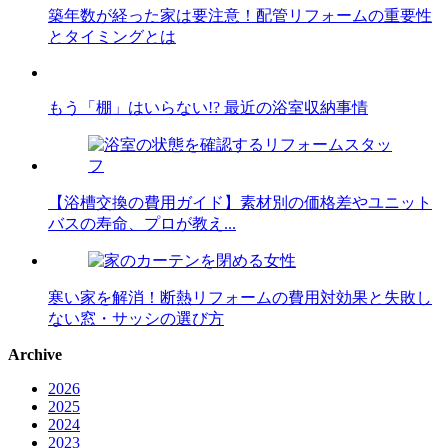
築年数が経った家は要注意！配管リフォームの重要性
とタイミングとは
もう「棚」はいらない!? 最近の浴室収納事情
【浴槽交換の費用ガイド】素材別の価格差やユニット
バスの寿命、プロが教え...
寒い家を解消！断熱リフォームの費用対効果と失敗し
ない窓・サッシの選び方
Archive
2026
2025
2024
2023