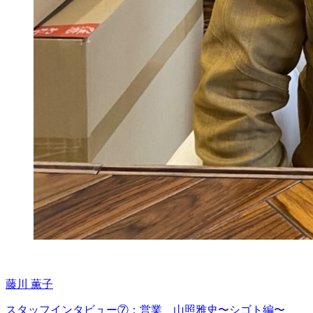
藤川 薫子
スタッフインタビュー⑦：営業 山照雅史〜シゴト編〜