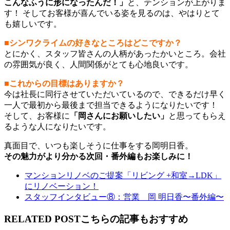
こんなふうに形になったんだ！」
と、テンションが上がりま
す！ そしてお客様が喜んでいる姿を見るのは、やはりとて
も嬉しいです。
■シンワクライムの好きなところはどこですか？
とにかく、スタッフ皆さんの人柄があったかいところ。会社
の雰囲気が良く、人間関係がとても心地良いです。
■これからの目標はありますか？
今は社長に同行させていただいているので、できるだけ早く
一人で最初から最後まで担当できるようになりたいです！
そして、お客様に
「岡さんにお願いしたい」
と思ってもらえ
るような人になりたいです。
真面目で、いつも楽しそうに仕事をする岡明日香。
その魅力がより分かる次回・番外編もお楽しみに！
マンションリノベのご提案「リビング +和室→LDK」
にリノベーション！
スタッフインタビュー⑧：営業 岡 明日香〜番外編〜
RELATED POST
こちらの記事もおすすめ