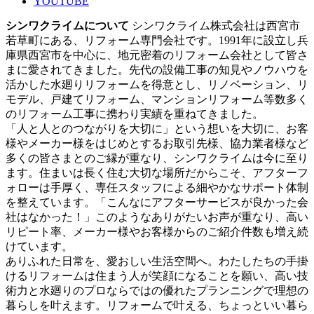
YOUTUBE
シンワクライムについて
シンワクライム株式会社は西宮市
若草町にある、リフォーム専門会社です。1991年に設立し兵
庫県西宮市を中心に、地元密着のリフォーム会社として皆さ
まに愛されてきました。先代の設備工事の知見やノウハウを
活かした水廻りリフォームを得意とし、リノベーション、リ
モデル、戸建てリフォーム、マンションリフォーム等数多く
のリフォーム工事に携わり実績を重ねてきました。
「人と人とのつながりを大切に」という想いを大切に、お客
様やメーカー様をはじめとするお取引先様、協力業者様など
多くの皆さまとのご縁が重なり、シンワクライムは今に至り
ます。住まいは長く住む大切な場所だからこそ、アフターフ
ォローは手厚く、専任スタッフによる細やかなサポート体制
を整えています。「こんなにアフターサービスが良かった会
社はなかった！」このようなありがたいお声が重なり、高い
リピート率、メーカー様やお客様からのご紹介件数も増え続
けています。
ありふれた日常を、愛おしい生活空間へ。わたしたちの手掛
けるリフォームは住まう人が笑顔になることを願い、高い技
術力と水廻りのプロならではの優れたプランニングで理想の
暮らしを叶えます。リフォームで叶える、ちょっといい暮ら