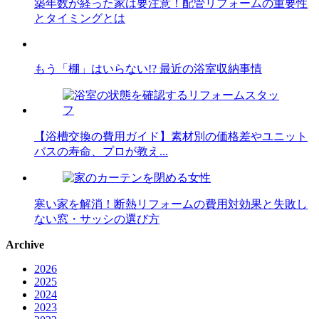
築年数が経った家は要注意！配管リフォームの重要性
とタイミングとは
もう「棚」はいらない!? 最近の浴室収納事情
【浴槽交換の費用ガイド】素材別の価格差やユニット
バスの寿命、プロが教え...
寒い家を解消！断熱リフォームの費用対効果と失敗し
ない窓・サッシの選び方
Archive
2026
2025
2024
2023