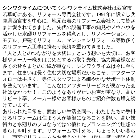
シンワクライムについて
シンワクライム株式会社は西宮市
若草町にある、リフォーム専門会社です。1991年に設立し兵
庫県西宮市を中心に、地元密着のリフォーム会社として皆さ
まに愛されてきました。先代の設備工事の知見やノウハウを
活かした水廻りリフォームを得意とし、リノベーション、リ
モデル、戸建てリフォーム、マンションリフォーム等数多く
のリフォーム工事に携わり実績を重ねてきました。
「人と人とのつながりを大切に」という想いを大切に、お客
様やメーカー様をはじめとするお取引先様、協力業者様など
多くの皆さまとのご縁が重なり、シンワクライムは今に至り
ます。住まいは長く住む大切な場所だからこそ、アフターフ
ォローは手厚く、専任スタッフによる細やかなサポート体制
を整えています。「こんなにアフターサービスが良かった会
社はなかった！」このようなありがたいお声が重なり、高い
リピート率、メーカー様やお客様からのご紹介件数も増え続
けています。
ありふれた日常を、愛おしい生活空間へ。わたしたちの手掛
けるリフォームは住まう人が笑顔になることを願い、高い技
術力と水廻りのプロならではの優れたプランニングで理想の
暮らしを叶えます。リフォームで叶える、ちょっといい暮ら
し。西宮でリフォームをお考えの方は、ぜひ一度ご相談くだ