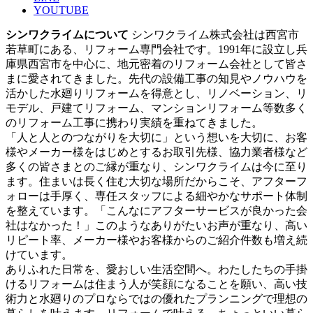
YOUTUBE
シンワクライムについて
シンワクライム株式会社は西宮市
若草町にある、リフォーム専門会社です。1991年に設立し兵
庫県西宮市を中心に、地元密着のリフォーム会社として皆さ
まに愛されてきました。先代の設備工事の知見やノウハウを
活かした水廻りリフォームを得意とし、リノベーション、リ
モデル、戸建てリフォーム、マンションリフォーム等数多く
のリフォーム工事に携わり実績を重ねてきました。
「人と人とのつながりを大切に」という想いを大切に、お客
様やメーカー様をはじめとするお取引先様、協力業者様など
多くの皆さまとのご縁が重なり、シンワクライムは今に至り
ます。住まいは長く住む大切な場所だからこそ、アフターフ
ォローは手厚く、専任スタッフによる細やかなサポート体制
を整えています。「こんなにアフターサービスが良かった会
社はなかった！」このようなありがたいお声が重なり、高い
リピート率、メーカー様やお客様からのご紹介件数も増え続
けています。
ありふれた日常を、愛おしい生活空間へ。わたしたちの手掛
けるリフォームは住まう人が笑顔になることを願い、高い技
術力と水廻りのプロならではの優れたプランニングで理想の