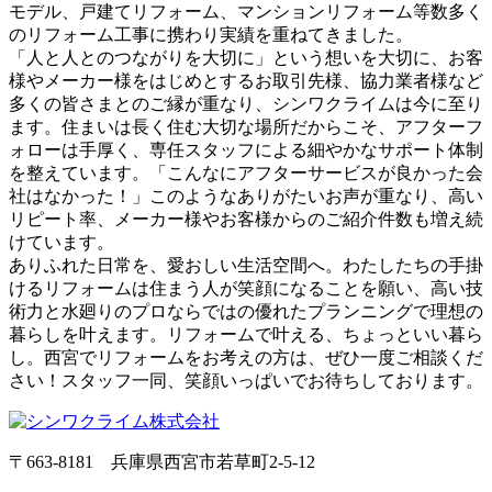
モデル、戸建てリフォーム、マンションリフォーム等数多く
のリフォーム工事に携わり実績を重ねてきました。
「人と人とのつながりを大切に」という想いを大切に、お客
様やメーカー様をはじめとするお取引先様、協力業者様など
多くの皆さまとのご縁が重なり、シンワクライムは今に至り
ます。住まいは長く住む大切な場所だからこそ、アフターフ
ォローは手厚く、専任スタッフによる細やかなサポート体制
を整えています。「こんなにアフターサービスが良かった会
社はなかった！」このようなありがたいお声が重なり、高い
リピート率、メーカー様やお客様からのご紹介件数も増え続
けています。
ありふれた日常を、愛おしい生活空間へ。わたしたちの手掛
けるリフォームは住まう人が笑顔になることを願い、高い技
術力と水廻りのプロならではの優れたプランニングで理想の
暮らしを叶えます。リフォームで叶える、ちょっといい暮ら
し。西宮でリフォームをお考えの方は、ぜひ一度ご相談くだ
さい！スタッフ一同、笑顔いっぱいでお待ちしております。
〒663-8181 兵庫県西宮市若草町2-5-12