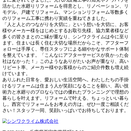
活かした水廻りリフォームを得意とし、リノベーション、リ
モデル、戸建てリフォーム、マンションリフォーム等数多く
のリフォーム工事に携わり実績を重ねてきました。
「人と人とのつながりを大切に」という想いを大切に、お客
様やメーカー様をはじめとするお取引先様、協力業者様など
多くの皆さまとのご縁が重なり、シンワクライムは今に至り
ます。住まいは長く住む大切な場所だからこそ、アフターフ
ォローは手厚く、専任スタッフによる細やかなサポート体制
を整えています。「こんなにアフターサービスが良かった会
社はなかった！」このようなありがたいお声が重なり、高い
リピート率、メーカー様やお客様からのご紹介件数も増え続
けています。
ありふれた日常を、愛おしい生活空間へ。わたしたちの手掛
けるリフォームは住まう人が笑顔になることを願い、高い技
術力と水廻りのプロならではの優れたプランニングで理想の
暮らしを叶えます。リフォームで叶える、ちょっといい暮ら
し。西宮でリフォームをお考えの方は、ぜひ一度ご相談くだ
さい！スタッフ一同、笑顔いっぱいでお待ちしております。