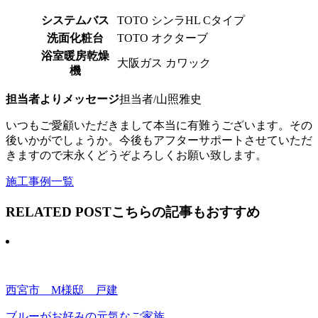
システムバス
TOTO シンラHL Cタイプ
洗面化粧台
TOTO オクターブ
浴室暖房乾燥
大阪ガス カワック
機
担当者よりメッセージ
担当者/山照雅史
いつもご愛顧いただきまして本当に有難うございます。その
後いかがでしょうか。今後もアフターサポートさせていただ
きますので末永くどうぞよろしくお願い致します。
施工事例一覧
RELATED POST
こちらの記事もおすすめ
西宮市 M様邸 戸建
ブルーがお好みの元気なご家族。