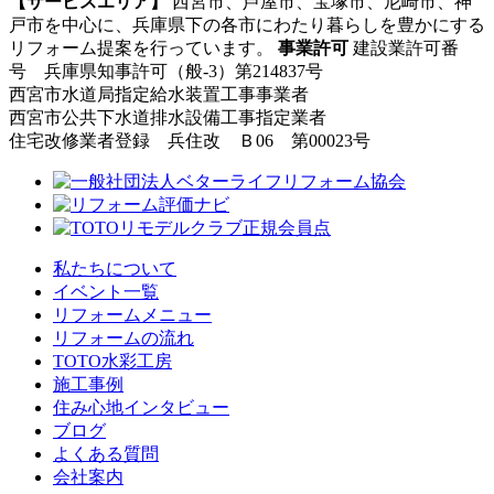
【サービスエリア】
西宮市、芦屋市、宝塚市、尼崎市、神
戸市を中心に、兵庫県下の各市にわたり暮らしを豊かにする
リフォーム提案を行っています。
事業許可
建設業許可番
号 兵庫県知事許可（般-3）第214837号
西宮市水道局指定給水装置工事事業者
西宮市公共下水道排水設備工事指定業者
住宅改修業者登録 兵住改 Ｂ06 第00023号
私たちについて
イベント一覧
リフォームメニュー
リフォームの流れ
TOTO水彩工房
施工事例
住み心地インタビュー
ブログ
よくある質問
会社案内