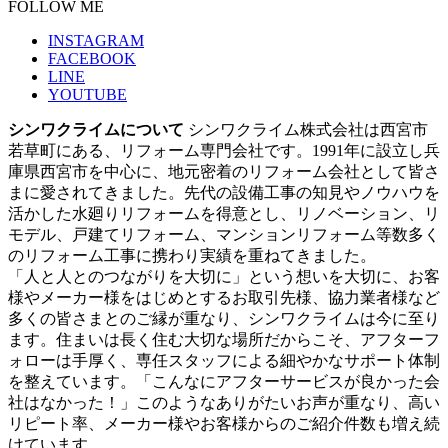
FOLLOW ME
INSTAGRAM
FACEBOOK
LINE
YOUTUBE
シンワクライムについて
シンワクライム株式会社は西宮市
若草町にある、リフォーム専門会社です。1991年に設立し兵
庫県西宮市を中心に、地元密着のリフォーム会社として皆さ
まに愛されてきました。先代の設備工事の知見やノウハウを
活かした水廻りリフォームを得意とし、リノベーション、リ
モデル、戸建てリフォーム、マンションリフォーム等数多く
のリフォーム工事に携わり実績を重ねてきました。
「人と人とのつながりを大切に」という想いを大切に、お客
様やメーカー様をはじめとするお取引先様、協力業者様など
多くの皆さまとのご縁が重なり、シンワクライムは今に至り
ます。住まいは長く住む大切な場所だからこそ、アフターフ
ォローは手厚く、専任スタッフによる細やかなサポート体制
を整えています。「こんなにアフターサービスが良かった会
社はなかった！」このようなありがたいお声が重なり、高い
リピート率、メーカー様やお客様からのご紹介件数も増え続
けています。