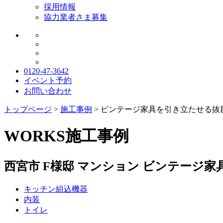
採用情報
協力業者さま募集
0120-47-3642
イベント予約
お問い合わせ
トップページ
>
施工事例
>
ビンテージ家具を引き立たせる抜
WORKS
施工事例
西宮市 F様邸 マンション
ビンテージ家
キッチン組込機器
内装
トイレ