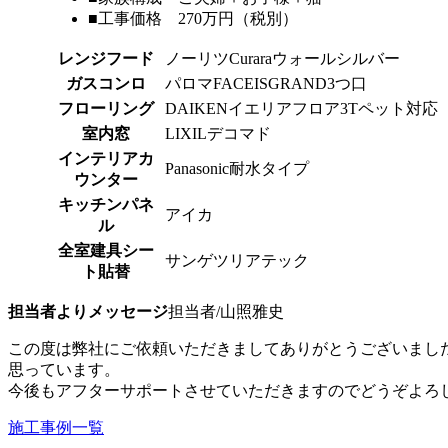
■工事価格 270万円（税別）
レンジフード
ノーリツCuraraウォールシルバー
ガスコンロ
パロマFACEISGRAND3つ口
フローリング
DAIKENイエリアフロア3Tペット対応
室内窓
LIXILデコマド
インテリアカ
Panasonic耐水タイプ
ウンター
キッチンパネ
アイカ
ル
全室建具シー
サンゲツリアテック
ト貼替
担当者よりメッセージ
担当者/山照雅史
この度は弊社にご依頼いただきましてありがとうございまし
思っています。
今後もアフターサポートさせていただきますのでどうぞよろ
施工事例一覧