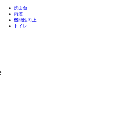
洗面台
内装
機能性向上
トイレ
そ