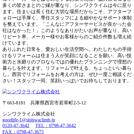
多くの皆さまとのご縁が重なり、シンワクライムは今に至り
ます。住まいは長く住む大切な場所だからこそ、アフターフ
ォローは手厚く、専任スタッフによる細やかなサポート体制
を整えています。「こんなにアフターサービスが良かった会
社はなかった！」このようなありがたいお声が重なり、高い
リピート率、メーカー様やお客様からのご紹介件数も増え続
けています。
ありふれた日常を、愛おしい生活空間へ。わたしたちの手掛
けるリフォームは住まう人が笑顔になることを願い、高い技
術力と水廻りのプロならではの優れたプランニングで理想の
暮らしを叶えます。リフォームで叶える、ちょっといい暮ら
し。西宮でリフォームをお考えの方は、ぜひ一度ご相談くだ
さい！スタッフ一同、笑顔いっぱいでお待ちしております。
〒663-8181 兵庫県西宮市若草町2-5-12
シンワクライム株式会社
goodlife-1@shinwaclimb.jp
0120-47-3642
TEL：0798-47-3642
FAX：0798-47-3675