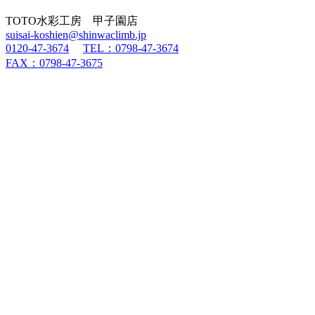
TOTO水彩工房 甲子園店
suisai-koshien@shinwaclimb.jp
0120-47-3674
TEL：0798-47-3674
FAX：0798-47-3675