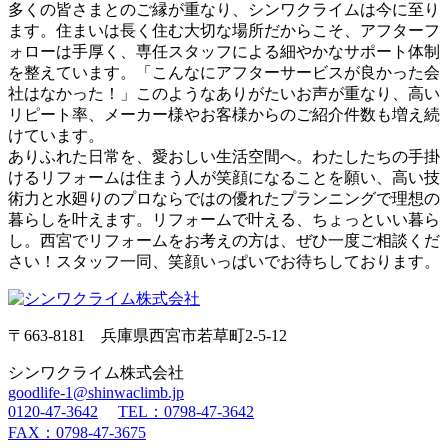
多くの皆さまとのご縁が重なり、シンワクライムは今に至り
ます。住まいは長く住む大切な場所だからこそ、アフターフ
ォローは手厚く、専任スタッフによる細やかなサポート体制
を整えています。「こんなにアフターサービスが良かった会
社はなかった！」このようなありがたいお声が重なり、高い
リピート率、メーカー様やお客様からのご紹介件数も増え続
けています。
ありふれた日常を、愛おしい生活空間へ。わたしたちの手掛
けるリフォームは住まう人が笑顔になることを願い、高い技
術力と水廻りのプロならではの優れたプランニングで理想の
暮らしを叶えます。リフォームで叶える、ちょっといい暮ら
し。西宮でリフォームをお考えの方は、ぜひ一度ご相談くだ
さい！スタッフ一同、笑顔いっぱいでお待ちしております。
〒663-8181 兵庫県西宮市若草町2-5-12
シンワクライム株式会社
goodlife-1@shinwaclimb.jp
0120-47-3642
TEL：0798-47-3642
FAX：0798-47-3675