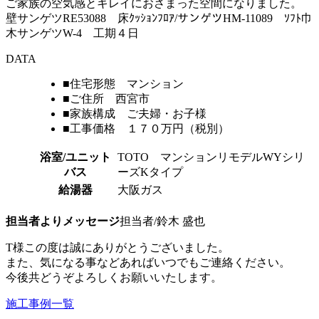
ご家族の空気感とキレイにおさまった空間になりました。
壁サンゲツRE53088 床ｸｯｼｮﾝﾌﾛｱ/サンゲツHM-11089 ｿﾌﾄ巾
木サンゲツW-4 工期４日
DATA
■住宅形態 マンション
■ご住所 西宮市
■家族構成 ご夫婦・お子様
■工事価格 １７０万円（税別）
浴室/ユニット
TOTO マンションリモデルWYシリ
バス
ーズKタイプ
給湯器
大阪ガス
担当者よりメッセージ
担当者/鈴木 盛也
T様この度は誠にありがとうございました。
また、気になる事などあればいつでもご連絡ください。
今後共どうぞよろしくお願いいたします。
施工事例一覧