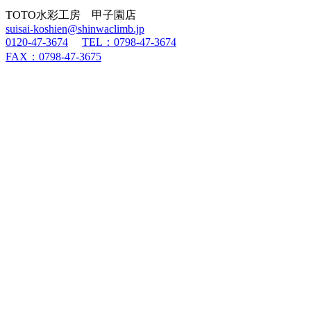
TOTO水彩工房 甲子園店
suisai-koshien@shinwaclimb.jp
0120-47-3674
TEL：0798-47-3674
FAX：0798-47-3675