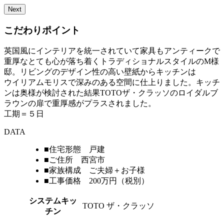
Next
こだわりポイント
英国風にインテリアを統一されていて家具もアンティークで
重厚なとても心が落ち着くトラディショナルスタイルのM様
邸。リビングのデザイン性の高い壁紙からキッチンは
ウイリアムモリスで深みのある空間に仕上りました。キッチ
ンは奥様が検討された結果TOTOザ・クラッソのロイダルブ
ラウンの扉で重厚感がプラスされました。
工期＝５日
DATA
■住宅形態 戸建
■ご住所 西宮市
■家族構成 ご夫婦＋お子様
■工事価格 200万円（税別）
システムキッ
TOTO ザ・クラッソ
チン