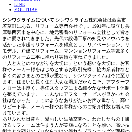
LINE
YOUTUBE
シンワクライムについて
シンワクライム株式会社は西宮市
若草町にある、リフォーム専門会社です。1991年に設立し兵
庫県西宮市を中心に、地元密着のリフォーム会社として皆さ
まに愛されてきました。先代の設備工事の知見やノウハウを
活かした水廻りリフォームを得意とし、リノベーション、リ
モデル、戸建てリフォーム、マンションリフォーム等数多く
のリフォーム工事に携わり実績を重ねてきました。
「人と人とのつながりを大切に」という想いを大切に、お客
様やメーカー様をはじめとするお取引先様、協力業者様など
多くの皆さまとのご縁が重なり、シンワクライムは今に至り
ます。住まいは長く住む大切な場所だからこそ、アフターフ
ォローは手厚く、専任スタッフによる細やかなサポート体制
を整えています。「こんなにアフターサービスが良かった会
社はなかった！」このようなありがたいお声が重なり、高い
リピート率、メーカー様やお客様からのご紹介件数も増え続
けています。
ありふれた日常を、愛おしい生活空間へ。わたしたちの手掛
けるリフォームは住まう人が笑顔になることを願い、高い技
術力と水廻りのプロならではの優れたプランニングで理想の