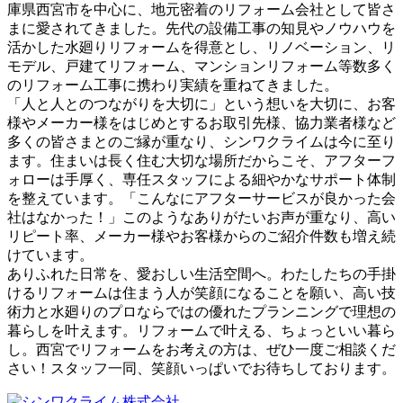
庫県西宮市を中心に、地元密着のリフォーム会社として皆さ
まに愛されてきました。先代の設備工事の知見やノウハウを
活かした水廻りリフォームを得意とし、リノベーション、リ
モデル、戸建てリフォーム、マンションリフォーム等数多く
のリフォーム工事に携わり実績を重ねてきました。
「人と人とのつながりを大切に」という想いを大切に、お客
様やメーカー様をはじめとするお取引先様、協力業者様など
多くの皆さまとのご縁が重なり、シンワクライムは今に至り
ます。住まいは長く住む大切な場所だからこそ、アフターフ
ォローは手厚く、専任スタッフによる細やかなサポート体制
を整えています。「こんなにアフターサービスが良かった会
社はなかった！」このようなありがたいお声が重なり、高い
リピート率、メーカー様やお客様からのご紹介件数も増え続
けています。
ありふれた日常を、愛おしい生活空間へ。わたしたちの手掛
けるリフォームは住まう人が笑顔になることを願い、高い技
術力と水廻りのプロならではの優れたプランニングで理想の
暮らしを叶えます。リフォームで叶える、ちょっといい暮ら
し。西宮でリフォームをお考えの方は、ぜひ一度ご相談くだ
さい！スタッフ一同、笑顔いっぱいでお待ちしております。