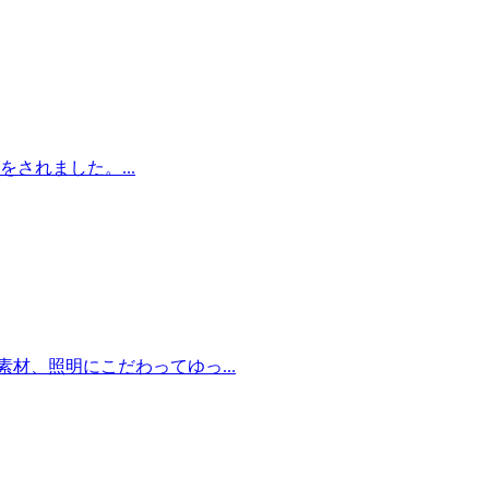
されました。...
材、照明にこだわってゆっ...