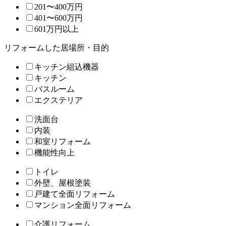
201〜400万円
401〜600万円
601万円以上
リフォームした居場所・目的
キッチン組込機器
キッチン
バスルーム
エクステリア
洗面台
内装
和室リフォーム
機能性向上
トイレ
外壁、屋根塗装
戸建て全面リフォーム
マンション全面リフォーム
介護リフォーム