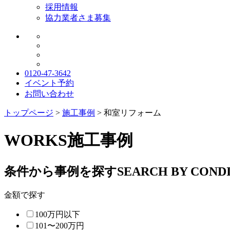
採用情報
協力業者さま募集
0120-47-3642
イベント予約
お問い合わせ
トップページ
>
施工事例
>
和室リフォーム
WORKS
施工事例
条件から事例を探す
SEARCH BY COND
金額で探す
100万円以下
101〜200万円