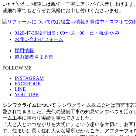
いただいたご相談には親切・丁寧にアドバイス差し上げます
些細な事でもどうぞお気軽にお申し付けくださいませ。
0120-47-3642
平日/9：00〜18：00 日・祝/お休み
お問い合わせフォーム
採用情報
協力業者さま募集
FOLLOW ME
INSTAGRAM
FACEBOOK
LINE
YOUTUBE
シンワクライムについて
シンワクライム株式会社は西宮市若
愛されてきました。先代の設備工事の知見やノウハウを活か
ーム工事に携わり実績を重ねてきました。
「人と人とのつながりを大切に」という想いを大切に、お客
す。住まいは長く住む大切な場所だからこそ、アフターフォ