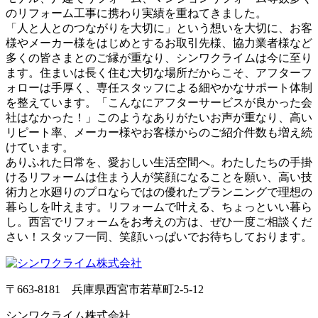
のリフォーム工事に携わり実績を重ねてきました。
「人と人とのつながりを大切に」という想いを大切に、お客
様やメーカー様をはじめとするお取引先様、協力業者様など
多くの皆さまとのご縁が重なり、シンワクライムは今に至り
ます。住まいは長く住む大切な場所だからこそ、アフターフ
ォローは手厚く、専任スタッフによる細やかなサポート体制
を整えています。「こんなにアフターサービスが良かった会
社はなかった！」このようなありがたいお声が重なり、高い
リピート率、メーカー様やお客様からのご紹介件数も増え続
けています。
ありふれた日常を、愛おしい生活空間へ。わたしたちの手掛
けるリフォームは住まう人が笑顔になることを願い、高い技
術力と水廻りのプロならではの優れたプランニングで理想の
暮らしを叶えます。リフォームで叶える、ちょっといい暮ら
し。西宮でリフォームをお考えの方は、ぜひ一度ご相談くだ
さい！スタッフ一同、笑顔いっぱいでお待ちしております。
〒663-8181 兵庫県西宮市若草町2-5-12
シンワクライム株式会社