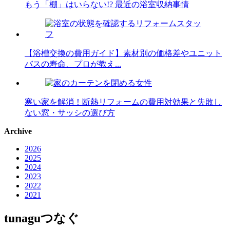
もう「棚」はいらない!? 最近の浴室収納事情
【浴槽交換の費用ガイド】素材別の価格差やユニット
バスの寿命、プロが教え...
寒い家を解消！断熱リフォームの費用対効果と失敗し
ない窓・サッシの選び方
Archive
2026
2025
2024
2023
2022
2021
tunagu
つなぐ