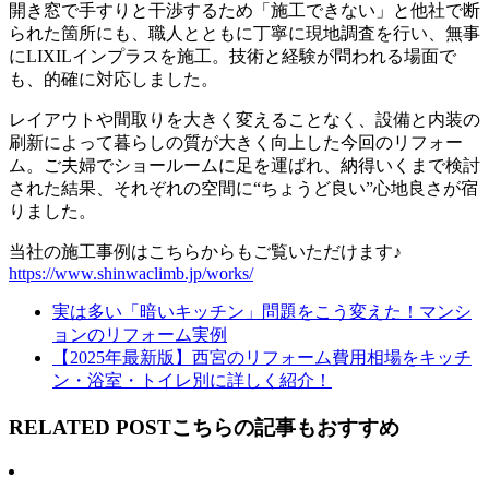
開き窓で手すりと干渉するため「施工できない」と他社で断
られた箇所にも、職人とともに丁寧に現地調査を行い、無事
にLIXILインプラスを施工。技術と経験が問われる場面で
も、的確に対応しました。
レイアウトや間取りを大きく変えることなく、設備と内装の
刷新によって暮らしの質が大きく向上した今回のリフォー
ム。ご夫婦でショールームに足を運ばれ、納得いくまで検討
された結果、それぞれの空間に“ちょうど良い”心地良さが宿
りました。
当社の施工事例はこちらからもご覧いただけます♪
https://www.shinwaclimb.jp/works/
実は多い「暗いキッチン」問題をこう変えた！マンシ
ョンのリフォーム実例
【2025年最新版】西宮のリフォーム費用相場をキッチ
ン・浴室・トイレ別に詳しく紹介！
RELATED POST
こちらの記事もおすすめ