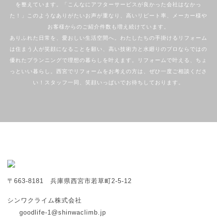
を整えています。「こんなにアフターサービスが良かった会社はなかっ
た！」このようなありがたいお声が重なり、高いリピート率、メーカー様や
お客様からのご紹介件数も増え続けています。
ありふれた日常を、愛おしい生活空間へ。わたしたちの手掛けるリフォーム
は住まう人が笑顔になることを願い、高い技術力と水廻りのプロならではの
優れたプランニングで理想の暮らしを叶えます。リフォームで叶える、ちょ
っといい暮らし。西宮でリフォームをお考えの方は、ぜひ一度ご相談くださ
い！スタッフ一同、笑顔いっぱいでお待ちしております。
〒663-8181 兵庫県西宮市若草町2-5-12
シンワクライム株式会社
goodlife-1@shinwaclimb.jp