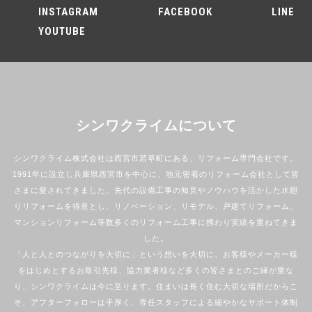
INSTAGRAM
FACEBOOK
LINE
YOUTUBE
シンワクライムについて
シンワクライム株式会社は西宮市若草町にある、リフォーム専門会社です。
1991年に設立し兵庫県西宮市を中心に、地元密着のリフォーム会社として皆
さまに愛されてきました。先代の設備工事の知見やノウハウを活かした水廻
りリフォームを得意とし、リノベーション、リモデル、戸建てリフォーム、
マンションリフォーム等数多くのリフォーム工事に携わり実績を重ねてきま
した。
「人と人とのつながりを大切に」という想いを大切に、お客様やメーカー様
をはじめとするお取引先様、協力業者様など多くの皆さまとのご縁が重な
り、シンワクライムは今に至ります。住まいは長く住む大切な場所だからこ
そ、アフターフォローは手厚く、専任スタッフによる細やかなサポート体制