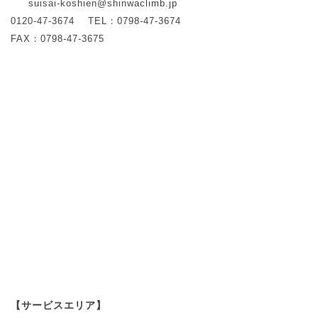
suisai-koshien@shinwaclimb.jp
0120-47-3674
TEL：0798-47-3674
FAX：0798-47-3675
【サービスエリア】