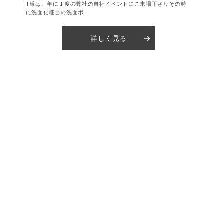
T様は、年に１度の弊社の自社イベントにご来場下さりその時
に洗面化粧台の洗面ボ...
詳しく見る