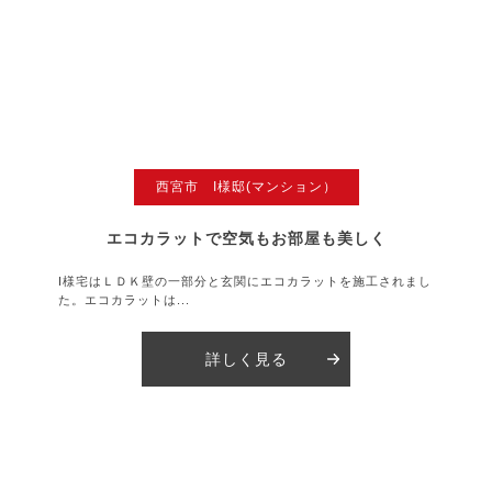
西宮市 I様邸(マンション）
エコカラットで空気もお部屋も美しく
I様宅はＬＤＫ壁の一部分と玄関にエコカラットを施工されまし
た。エコカラットは...
詳しく見る