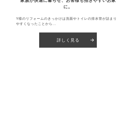
家族が快適に暮らせ、お客様も招きやすいお家
に。
Y様のリフォームのきっかけは洗面やトイレの排水管が詰まり
やすくなったことから...
詳しく見る