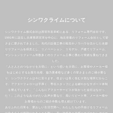
シンワクライムについて
シンワクライム株式会社は西宮市若草町にある、リフォーム専門会社です。
1991年に設立し兵庫県西宮市を中心に、地元密着のリフォーム会社として皆
さまに愛されてきました。先代の設備工事の知見やノウハウを活かした水廻
りリフォームを得意とし、リノベーション、リモデル、戸建てリフォーム、
マンションリフォーム等数多くのリフォーム工事に携わり実績を重ねてきま
した。
「人と人とのつながりを大切に」という想いを大切に、お客様やメーカー様
をはじめとするお取引先様、協力業者様など多くの皆さまとのご縁が重な
り、シンワクライムは今に至ります。住まいは長く住む大切な場所だからこ
そ、アフターフォローは手厚く、専任スタッフによる細やかなサポート体制
を整えています。「こんなにアフターサービスが良かった会社はなかっ
た！」このようなありがたいお声が重なり、高いリピート率、メーカー様や
お客様からのご紹介件数も増え続けています。
ありふれた日常を、愛おしい生活空間へ。わたしたちの手掛けるリフォーム