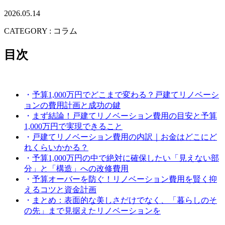
2026.05.14
CATEGORY : コラム
目次
・
予算1,000万円でどこまで変わる？戸建てリノベーシ
ョンの費用計画と成功の鍵
・
まず結論！戸建てリノベーション費用の目安と予算
1,000万円で実現できること
・
戸建てリノベーション費用の内訳｜お金はどこにど
れくらいかかる？
・
予算1,000万円の中で絶対に確保したい「見えない部
分」と「構造」への改修費用
・
予算オーバーを防ぐ！リノベーション費用を賢く抑
えるコツと資金計画
・
まとめ：表面的な美しさだけでなく、「暮らしのそ
の先」まで見据えたリノベーションを