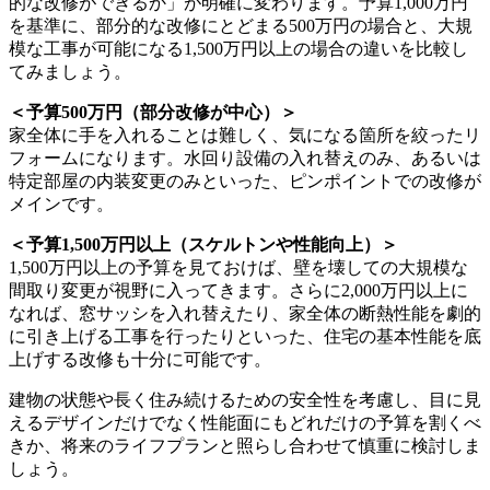
的な改修ができるか」が明確に変わります。予算1,000万円
を基準に、部分的な改修にとどまる500万円の場合と、大規
模な工事が可能になる1,500万円以上の場合の違いを比較し
てみましょう。
＜予算500万円（部分改修が中心）＞
家全体に手を入れることは難しく、気になる箇所を絞ったリ
フォームになります。水回り設備の入れ替えのみ、あるいは
特定部屋の内装変更のみといった、ピンポイントでの改修が
メインです。
＜予算1,500万円以上（スケルトンや性能向上）＞
1,500万円以上の予算を見ておけば、壁を壊しての大規模な
間取り変更が視野に入ってきます。さらに2,000万円以上に
なれば、窓サッシを入れ替えたり、家全体の断熱性能を劇的
に引き上げる工事を行ったりといった、住宅の基本性能を底
上げする改修も十分に可能です。
建物の状態や長く住み続けるための安全性を考慮し、目に見
えるデザインだけでなく性能面にもどれだけの予算を割くべ
きか、将来のライフプランと照らし合わせて慎重に検討しま
しょう。