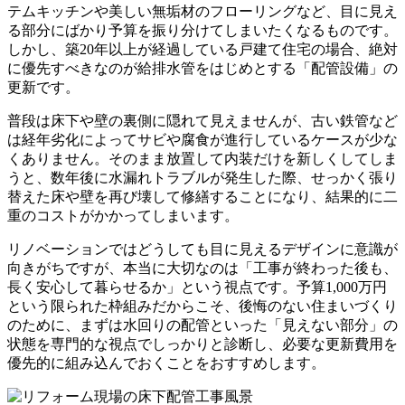
テムキッチンや美しい無垢材のフローリングなど、目に見え
る部分にばかり予算を振り分けてしまいたくなるものです。
しかし、築20年以上が経過している戸建て住宅の場合、絶対
に優先すべきなのが給排水管をはじめとする「配管設備」の
更新です。
普段は床下や壁の裏側に隠れて見えませんが、古い鉄管など
は経年劣化によってサビや腐食が進行しているケースが少な
くありません。そのまま放置して内装だけを新しくしてしま
うと、数年後に水漏れトラブルが発生した際、せっかく張り
替えた床や壁を再び壊して修繕することになり、結果的に二
重のコストがかかってしまいます。
リノベーションではどうしても目に見えるデザインに意識が
向きがちですが、本当に大切なのは「工事が終わった後も、
長く安心して暮らせるか」という視点です。予算1,000万円
という限られた枠組みだからこそ、後悔のない住まいづくり
のために、まずは水回りの配管といった「見えない部分」の
状態を専門的な視点でしっかりと診断し、必要な更新費用を
優先的に組み込んでおくことをおすすめします。