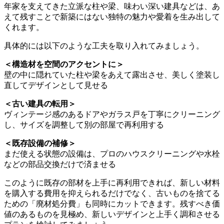
年家を支えてきた立派な柱や梁、味わい深い建具などは、あ
えて残すことで新築にはない独特の魅力や愛着を生み出して
くれます。
具体的には以下のような工夫を取り入れてみましょう。
＜構造材を空間のアクセントに＞
壁の中に隠れていた柱や梁をあえて露出させ、美しく塗装し
直してデザインとして見せる
＜古い建具の転用＞
ヴィンテージ感のあるドアやガラス戸を丁寧にクリーニング
し、サイズを調整して別の部屋で再利用する
＜既存設備の補修＞
まだ使える状態の設備は、プロのハウスクリーニングや水栓
などの部品交換だけで済ませる
このように既存の部材を上手に再利用できれば、新しい材料
を購入する費用を抑えられるだけでなく、古いものを捨てる
ための「廃材処分費」も同時にカットできます。残すべき価
値のあるものを見極め、新しいデザインと上手く調和させる