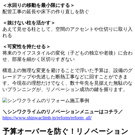
＜水回りの移動を最小限にする＞
配管工事の延長や床下の作り直しを防ぐ
＜抜けない柱を活かす＞
あえて見せる柱として、空間のアクセントや仕切りに取り入
れる
＜可変性を持たせる＞
将来のライフスタイルの変化（子どもの独立や老後）に合わ
せ、部屋を細かく区切りすぎない
構造上の無理な変更を避けることで浮いた予算は、設備のグ
レードアップや先述した断熱工事などに回すことができま
す。今現在の理想だけでなく、数十年先を見据えた無駄のな
いプランニングが、リノベーション成功の鍵を握ります。
＼シンワクライムのリノベーションメニューはコチラ／
https://www.shinwaclimb.jp/reform/reform_all/
予算オーバーを防ぐ！リノベーション