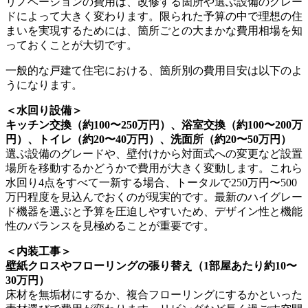
リノベーションの費用は、改修する箇所や選ぶ設備のグレー
ドによって大きく変わります。限られた予算の中で理想の住
まいを実現するためには、箇所ごとの大まかな費用相場を知
っておくことが大切です。
一般的な戸建て住宅における、箇所別の費用目安は以下のよ
うになります。
＜水回り設備＞
キッチン交換（約100〜250万円）、浴室交換（約100〜200万
円）、トイレ（約20〜40万円）、洗面所（約20〜50万円）
選ぶ設備のグレードや、壁付けから対面式への変更など設置
場所を移動するかどうかで費用が大きく変動します。これら
水回り4点をすべて一新する場合、トータルで250万円〜500
万円程度を見込んでおくのが現実的です。最新のハイグレー
ド機器を選ぶと予算を圧迫しやすいため、デザイン性と機能
性のバランスを見極めることが重要です。
＜内装工事＞
壁紙クロスやフローリングの張り替え（1部屋あたり約10〜
30万円）
床材を無垢材にするか、複合フローリングにするかといった