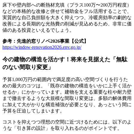
床下や壁内部への断熱材充填（プラス100万〜200万円程度）
などの本格的な改修と併せて補助金をフル活用することで、
実質的な自己負担額を大きく抑えつつ、冷暖房効率の劇的な
改善による長期的な光熱費の削減が見込めるため、非常に価
値のある投資といえるでしょう。
参考：先進的窓リノベ2026事業【公式】
https://window-renovation2026.env.go.jp/
今の建物の構造を活かす！将来を見据えた「無駄
のない間取り変更」
予算1,000万円の範囲内で満足度の高い空間づくりを行うた
めの最大のコツは、「既存の建物の構造をいかに上手く活か
せるか」にかかっています。建物を支える重要な柱や耐力壁
まで撤去するような大規模な間取り変更は、多額の解体費用
に加えて大がかりな構造補強が必要となり、あっという間に
予算を圧迫してしまいます。
コストを抑えつつ理想の空間に近づけるためには、以下のよ
うな「引き算の設計」を取り入れるのがポイントです。