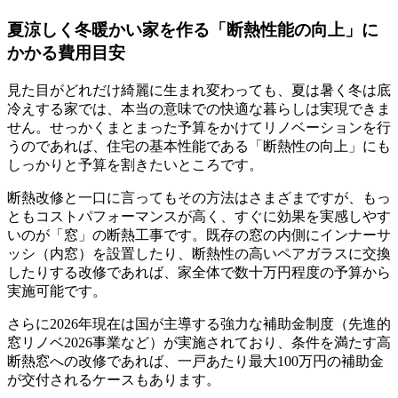
夏涼しく冬暖かい家を作る「断熱性能の向上」に
かかる費用目安
見た目がどれだけ綺麗に生まれ変わっても、夏は暑く冬は底
冷えする家では、本当の意味での快適な暮らしは実現できま
せん。せっかくまとまった予算をかけてリノベーションを行
うのであれば、住宅の基本性能である「断熱性の向上」にも
しっかりと予算を割きたいところです。
断熱改修と一口に言ってもその方法はさまざまですが、もっ
ともコストパフォーマンスが高く、すぐに効果を実感しやす
いのが「窓」の断熱工事です。既存の窓の内側にインナーサ
ッシ（内窓）を設置したり、断熱性の高いペアガラスに交換
したりする改修であれば、家全体で数十万円程度の予算から
実施可能です。
さらに2026年現在は国が主導する強力な補助金制度（先進的
窓リノベ2026事業など）が実施されており、条件を満たす高
断熱窓への改修であれば、一戸あたり最大100万円の補助金
が交付されるケースもあります。