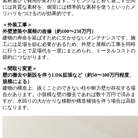
素材選びで費用が変わります。リビングなど長く過ごす空間
には良質な素材を、個室には標準的な素材を使うといったメ
リハリをつけるのが効果的です。
＜外装工事＞
外壁塗装や屋根の改修（約100〜250万円）
建物の寿命を延ばすために欠かせないメンテナンスです。施
工には足場を組む必要があるため、外壁と屋根の工事を同時
に行うことで足場代を一度にまとめられ、トータルコストの
節約につながります。
＜間取り変更＞
壁の撤去や新設を伴うLDK拡張など（約50〜300万円程度、
規模による）
建物の構造上、抜くことのできない柱や耐力壁が存在する場
合があります。小規模な壁の撤去であれば数十万円で済みま
すが、水回りの大がかりな移動や構造補強を伴う場合は高額
になります。