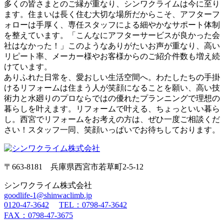
多くの皆さまとのご縁が重なり、シンワクライムは今に至り
ます。住まいは長く住む大切な場所だからこそ、アフターフ
ォローは手厚く、専任スタッフによる細やかなサポート体制
を整えています。「こんなにアフターサービスが良かった会
社はなかった！」このようなありがたいお声が重なり、高い
リピート率、メーカー様やお客様からのご紹介件数も増え続
けています。
ありふれた日常を、愛おしい生活空間へ。わたしたちの手掛
けるリフォームは住まう人が笑顔になることを願い、高い技
術力と水廻りのプロならではの優れたプランニングで理想の
暮らしを叶えます。リフォームで叶える、ちょっといい暮ら
し。西宮でリフォームをお考えの方は、ぜひ一度ご相談くだ
さい！スタッフ一同、笑顔いっぱいでお待ちしております。
〒663-8181 兵庫県西宮市若草町2-5-12
シンワクライム株式会社
goodlife-1@shinwaclimb.jp
0120-47-3642
TEL：0798-47-3642
FAX：0798-47-3675