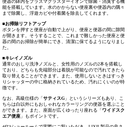
便器の鉢内をプラズマクラスターイオンで除菌・消臭する機
能を搭載しています。水のかからない便座裏や便器内の隅々
まで除菌し、浮遊カビや付着菌を除去してくれます。
■お掃除リフトアップ
ボタンを押すと便座が自動で上がり、便座と便器の間に隙間
が開きます。そうすることで、これまで難しかった便座と便
器の間のお掃除が簡単にでき、清潔に保てるようになりまし
た。
■キレイノズル
通常のおしり洗浄ノズルと、女性用のノズルの2本を搭載し
ており、どちらも先端部分は着脱が可能なので汚れてきたら
取り替えることができます。また、使用しないときはすっき
りシャッターの中に格納されているため、汚れにくいのが特
徴です。
なお、高級仕様の「
サティスG
」というシリーズもあり、こ
ちらは白以外にもおしゃれなカラーリングの便器を選ぶこと
ができます。また、座面が広くゆったり座れる「
ワイドスク
エア便座
」もポイントです。
ぜひショールームで実際にご覧いただき、LIXIL製品の良さ