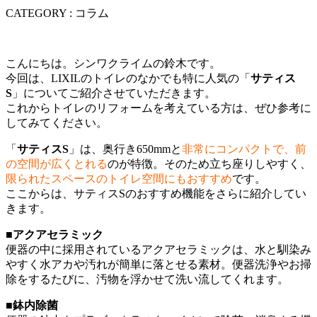
CATEGORY : コラム
こんにちは。シンワクライムの鈴木です。
今回は、LIXILのトイレのなかでも特に人気の「
サティス
S
」についてご紹介させていただきます。
これからトイレのリフォームを考えている方は、ぜひ参考に
してみてください。
「
サティスS
」は、奥行き650mmと
非常にコンパクトで、前
の空間が広くとれる
のが特徴。そのため立ち座りしやすく、
限られたスペースのトイレ空間にもおすすめ
です。
ここからは、サティスSのおすすめ機能をさらに紹介してい
きます。
■アクアセラミック
便器の中に採用されているアクアセラミックは、水と馴染み
やすく水アカや汚れが簡単に落とせる素材。便器洗浄やお掃
除をするたびに、汚物を浮かせて洗い流してくれます。
■鉢内除菌