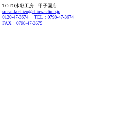
TOTO水彩工房 甲子園店
suisai-koshien@shinwaclimb.jp
0120-47-3674
TEL：0798-47-3674
FAX：0798-47-3675