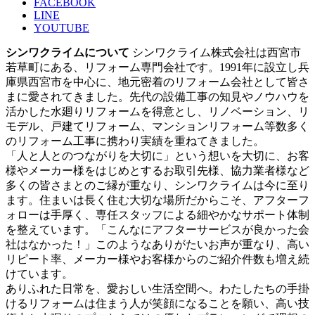
FACEBOOK
LINE
YOUTUBE
シンワクライムについて
シンワクライム株式会社は西宮市
若草町にある、リフォーム専門会社です。1991年に設立し兵
庫県西宮市を中心に、地元密着のリフォーム会社として皆さ
まに愛されてきました。先代の設備工事の知見やノウハウを
活かした水廻りリフォームを得意とし、リノベーション、リ
モデル、戸建てリフォーム、マンションリフォーム等数多く
のリフォーム工事に携わり実績を重ねてきました。
「人と人とのつながりを大切に」という想いを大切に、お客
様やメーカー様をはじめとするお取引先様、協力業者様など
多くの皆さまとのご縁が重なり、シンワクライムは今に至り
ます。住まいは長く住む大切な場所だからこそ、アフターフ
ォローは手厚く、専任スタッフによる細やかなサポート体制
を整えています。「こんなにアフターサービスが良かった会
社はなかった！」このようなありがたいお声が重なり、高い
リピート率、メーカー様やお客様からのご紹介件数も増え続
けています。
ありふれた日常を、愛おしい生活空間へ。わたしたちの手掛
けるリフォームは住まう人が笑顔になることを願い、高い技