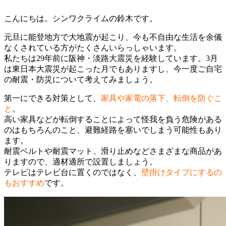
こんにちは。シンワクライムの鈴木です。
元旦に能登地方で大地震が起こり、今も不自由な生活を余儀
なくされている方がたくさんいらっしゃいます。
私たちは29年前に阪神・淡路大震災を経験しています。3月
は東日本大震災が起こった月でもありますし、今一度ご自宅
の耐震・防災について考えてみましょう。
第一にできる対策として、
家具や家電の落下、転倒を防ぐこ
と
。
高い家具などが転倒することによって怪我を負う危険がある
のはもちろんのこと、避難経路を塞いでしまう可能性もあり
ます。
耐震ベルトや耐震マット、滑り止めなどさまざまな商品があ
りますので、適材適所で設置しましょう。
テレビはテレビ台に置くのではなく、
壁掛けタイプにするの
もおすすめ
です。