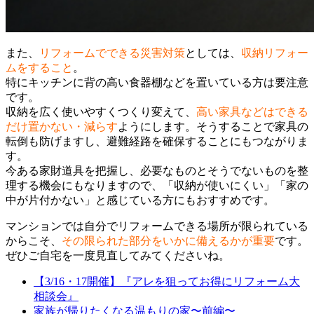
また、
リフォームでできる災害対策
としては、
収納リフォー
ムをすること
。
特にキッチンに背の高い食器棚などを置いている方は要注意
です。
収納を広く使いやすくつくり変えて、
高い家具などはできる
だけ置かない・減らす
ようにします。そうすることで家具の
転倒も防げますし、避難経路を確保することにもつながりま
す。
今ある家財道具を把握し、必要なものとそうでないものを整
理する機会にもなりますので、「収納が使いにくい」「家の
中が片付かない」と感じている方にもおすすめです。
マンションでは自分でリフォームできる場所が限られている
からこそ、
その限られた部分をいかに備えるかが重要
です。
ぜひご自宅を一度見直してみてくださいね。
【3/16・17開催】『アレを狙ってお得にリフォーム大
相談会』
家族が帰りたくなる温もりの家〜前編〜