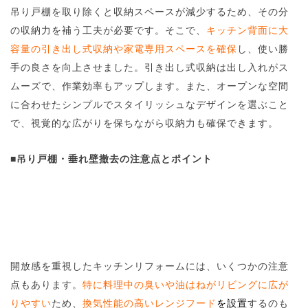
吊り戸棚を取り除くと収納スペースが減少するため、その分
の収納力を補う工夫が必要です。そこで、
キッチン背面に大
容量の引き出し式収納や家電専用スペースを確保
し、使い勝
手の良さを向上させました。引き出し式収納は出し入れがス
ムーズで、作業効率もアップします。また、オープンな空間
に合わせたシンプルでスタイリッシュなデザインを選ぶこと
で、視覚的な広がりを保ちながら収納力も確保できます。
■
吊り戸棚・垂れ壁撤去の注意点とポイント
開放感を重視したキッチンリフォームには、いくつかの注意
点もあります。
特に料理中の臭いや油はねがリビングに広が
りやすい
ため、
換気性能の高いレンジフード
を設置
するのも