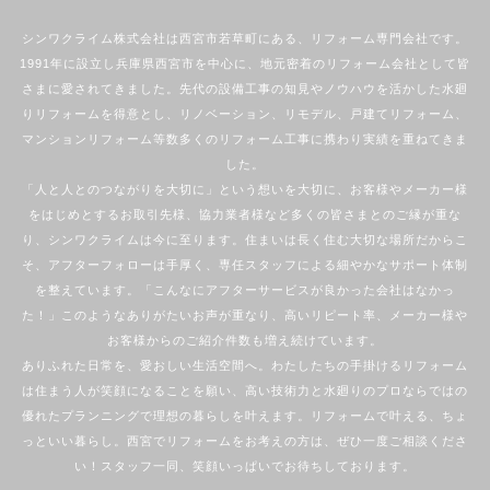
シンワクライム株式会社は西宮市若草町にある、リフォーム専門会社です。
1991年に設立し兵庫県西宮市を中心に、地元密着のリフォーム会社として皆
さまに愛されてきました。先代の設備工事の知見やノウハウを活かした水廻
りリフォームを得意とし、リノベーション、リモデル、戸建てリフォーム、
マンションリフォーム等数多くのリフォーム工事に携わり実績を重ねてきま
した。
「人と人とのつながりを大切に」という想いを大切に、お客様やメーカー様
をはじめとするお取引先様、協力業者様など多くの皆さまとのご縁が重な
り、シンワクライムは今に至ります。住まいは長く住む大切な場所だからこ
そ、アフターフォローは手厚く、専任スタッフによる細やかなサポート体制
を整えています。「こんなにアフターサービスが良かった会社はなかっ
た！」このようなありがたいお声が重なり、高いリピート率、メーカー様や
お客様からのご紹介件数も増え続けています。
ありふれた日常を、愛おしい生活空間へ。わたしたちの手掛けるリフォーム
は住まう人が笑顔になることを願い、高い技術力と水廻りのプロならではの
優れたプランニングで理想の暮らしを叶えます。リフォームで叶える、ちょ
っといい暮らし。西宮でリフォームをお考えの方は、ぜひ一度ご相談くださ
い！スタッフ一同、笑顔いっぱいでお待ちしております。