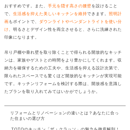
おすすめです。また、
手元を隠す高さの腰壁
を設けること
で、
生活感を抑えた美しいキッチンを維持
できます。
照明計
画
もポイントで、
ダウンライトやペンダントライトを使い分
け
、明るさとデザイン性を両立させると、さらに洗練された
印象になります。
吊り戸棚や垂れ壁を取り除くことで得られる開放的なキッチ
ンは、家族やゲストとの時間をより豊かにしてくれます。収
納力を確保するための工夫や、生活感を抑える設計次第で、
限られたスペースでも驚くほど開放的なキッチンが実現可能
です。キッチンリフォームを検討する際は、開放感を意識し
たプランを取り入れてみてはいかがでしょうか。
リフォームとリノベーションの違いとは？あなたに合っ
た住まいの選び方
TOTOのキッチン「ザ・クラッソ」の魅力を徹底解剖！