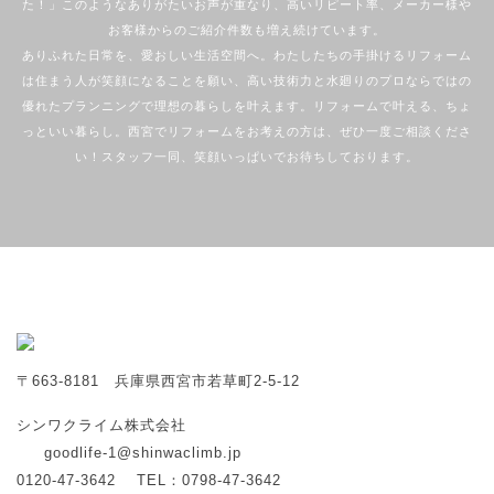
た！」このようなありがたいお声が重なり、高いリピート率、メーカー様や
お客様からのご紹介件数も増え続けています。
ありふれた日常を、愛おしい生活空間へ。わたしたちの手掛けるリフォーム
は住まう人が笑顔になることを願い、高い技術力と水廻りのプロならではの
優れたプランニングで理想の暮らしを叶えます。リフォームで叶える、ちょ
っといい暮らし。西宮でリフォームをお考えの方は、ぜひ一度ご相談くださ
い！スタッフ一同、笑顔いっぱいでお待ちしております。
〒663-8181 兵庫県西宮市若草町2-5-12
シンワクライム株式会社
goodlife-1@shinwaclimb.jp
0120-47-3642
TEL：0798-47-3642