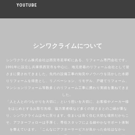
YOUTUBE
シンワクライムについて
シンワクライム株式会社は西宮市若草町にある、リフォーム専門会社です。
1991年に設立し兵庫県西宮市を中心に、地元密着のリフォーム会社として皆
さまに愛されてきました。先代の設備工事の知見やノウハウを活かした水廻
りリフォームを得意とし、リノベーション、リモデル、戸建てリフォーム、
マンションリフォーム等数多くのリフォーム工事に携わり実績を重ねてきま
した。
「人と人とのつながりを大切に」という想いを大切に、お客様やメーカー様
をはじめとするお取引先様、協力業者様など多くの皆さまとのご縁が重な
り、シンワクライムは今に至ります。住まいは長く住む大切な場所だからこ
そ、アフターフォローは手厚く、専任スタッフによる細やかなサポート体制
を整えています。「こんなにアフターサービスが良かった会社はなかっ