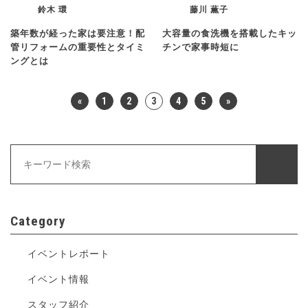
鈴木 環
藤川 薫子
築年数が経った家は要注意！配
大容量の食洗機を搭載したキッ
管リフォームの重要性とタイミ
チンで家事時短に
ングとは
«
1
2
3
4
5
»
Category
イベントレポート
イベント情報
スタッフ紹介