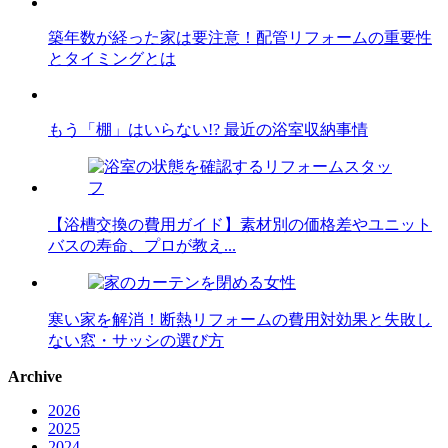
築年数が経った家は要注意！配管リフォームの重要性
とタイミングとは
もう「棚」はいらない!? 最近の浴室収納事情
【浴槽交換の費用ガイド】素材別の価格差やユニット
バスの寿命、プロが教え...
寒い家を解消！断熱リフォームの費用対効果と失敗し
ない窓・サッシの選び方
Archive
2026
2025
2024