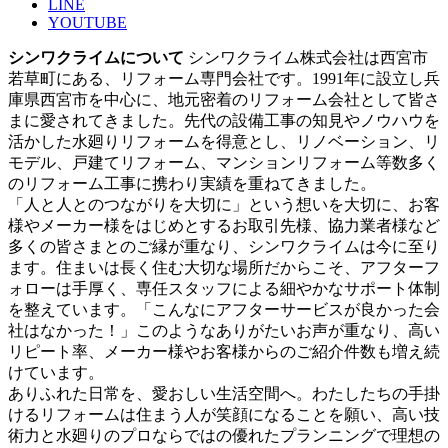
LINE
YOUTUBE
シンワクライムについて
シンワクライム株式会社は西宮市
若草町にある、リフォーム専門会社です。1991年に設立し兵
庫県西宮市を中心に、地元密着のリフォーム会社として皆さ
まに愛されてきました。先代の設備工事の知見やノウハウを
活かした水廻りリフォームを得意とし、リノベーション、リ
モデル、戸建てリフォーム、マンションリフォーム等数多く
のリフォーム工事に携わり実績を重ねてきました。
「人と人とのつながりを大切に」という想いを大切に、お客
様やメーカー様をはじめとするお取引先様、協力業者様など
多くの皆さまとのご縁が重なり、シンワクライムは今に至り
ます。住まいは長く住む大切な場所だからこそ、アフターフ
ォローは手厚く、専任スタッフによる細やかなサポート体制
を整えています。「こんなにアフターサービスが良かった会
社はなかった！」このようなありがたいお声が重なり、高い
リピート率、メーカー様やお客様からのご紹介件数も増え続
けています。
ありふれた日常を、愛おしい生活空間へ。わたしたちの手掛
けるリフォームは住まう人が笑顔になることを願い、高い技
術力と水廻りのプロならではの優れたプランニングで理想の