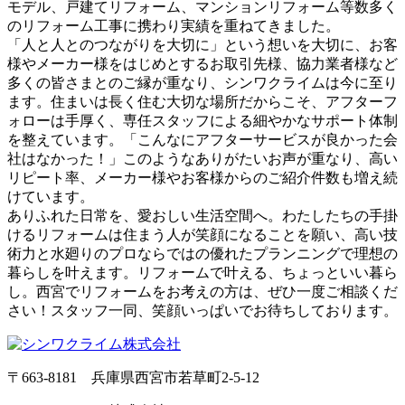
モデル、戸建てリフォーム、マンションリフォーム等数多く
のリフォーム工事に携わり実績を重ねてきました。
「人と人とのつながりを大切に」という想いを大切に、お客
様やメーカー様をはじめとするお取引先様、協力業者様など
多くの皆さまとのご縁が重なり、シンワクライムは今に至り
ます。住まいは長く住む大切な場所だからこそ、アフターフ
ォローは手厚く、専任スタッフによる細やかなサポート体制
を整えています。「こんなにアフターサービスが良かった会
社はなかった！」このようなありがたいお声が重なり、高い
リピート率、メーカー様やお客様からのご紹介件数も増え続
けています。
ありふれた日常を、愛おしい生活空間へ。わたしたちの手掛
けるリフォームは住まう人が笑顔になることを願い、高い技
術力と水廻りのプロならではの優れたプランニングで理想の
暮らしを叶えます。リフォームで叶える、ちょっといい暮ら
し。西宮でリフォームをお考えの方は、ぜひ一度ご相談くだ
さい！スタッフ一同、笑顔いっぱいでお待ちしております。
〒663-8181 兵庫県西宮市若草町2-5-12